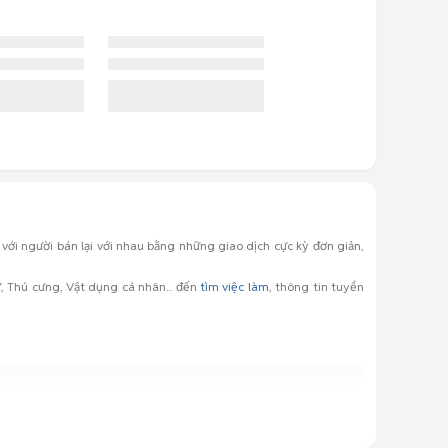
với người bán lại với nhau bằng những giao dịch cực kỳ đơn giản,
ử
, Thú cưng, Vật dụng cá nhân... đến
tìm việc làm
, thông tin tuyển
 hiệu, kích thước khác nhau.
á cực tốt.