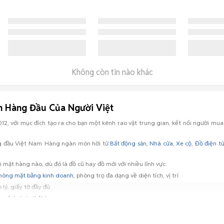
Không còn tin nào khác
n Hàng Đầu Của Người Việt
2, với mục đích tạo ra cho bạn một kênh rao vặt trung gian, kết nối người mua 
ng đầu Việt Nam. Hàng ngàn món hời từ
Bất động sản, Nhà cửa
,
Xe cộ
,
Đồ điện t
 mặt hàng nào, dù đó là đồ cũ hay đồ mới với nhiều lĩnh vực:
hòng mặt bằng kinh doanh
, phòng trọ đa dạng về diện tích, vị trí
lý, giấy tờ đầy đủ.
ng cách, hợp thời trang.
ply
...; đồ điện gia dụng:
máy giặt
,
tủ lạnh
,
máy lạnh điều hòa
... với rất nhiều nhãn
chó poodle
...),
chim
, mèo (
mèo anh lông ngắn
,
mèo munchkin
...), cá, hamster,... gi