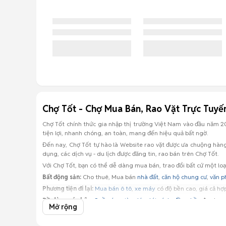
Chợ Tốt - Chợ Mua Bán, Rao Vặt Trực Tuyế
Chợ Tốt chính thức gia nhập thị trường Việt Nam vào đầu năm 201
tiện lợi, nhanh chóng, an toàn, mang đến hiệu quả bất ngờ.
Đến nay, Chợ Tốt tự hào là Website rao vặt được ưa chuộng hà
dụng, các dịch vụ - du lịch được đăng tin, rao bán trên Chợ Tốt.
Với Chợ Tốt, bạn có thể dễ dàng mua bán, trao đổi bất cứ một loại
Bất động sản:
Cho thuê, Mua bán
nhà đất
,
căn hộ chung cư
,
văn p
Phương tiện đi lại:
Mua bán ô tô
,
xe máy
có độ bền cao, giá cả hợp 
Đồ dùng cá nhân:
Quần áo
,
giày dép
,
túi xách
,
đồng hồ
... đa pho
Mở rộng
Đồ điện tử:
Điện thoại di động
,
máy tính bảng
,
laptop
,
tivi
,
loa
,
am
Vật nuôi, thú cưng
đa chủng loại:
Gà
,
chó
(
chó phốc sóc
,
chó pug
,